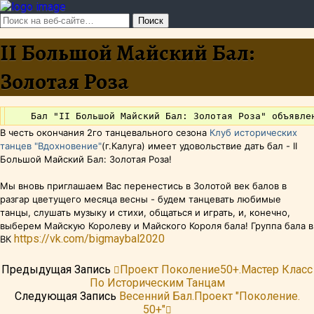
II Большой Майский Бал:
Золотая Роза
В честь окончания 2го танцевального сезона
Клуб исторических
танцев "Вдохновение"
(г.Калуга) имеет удовольствие дать бал - II
Большой Майский Бал: Золотая Роза!
Мы вновь приглашаем Вас перенестись в Золотой век балов в
разгар цветущего месяца весны - будем танцевать любимые
танцы, слушать музыку и стихи, общаться и играть, и, конечно,
выберем Майскую Королеву и Майского Короля бала!
Группа бала в
https://vk.com/bigmaybal2020
ВК
Предыдущая Запись
Проект Поколение50+.Мастер Класс
По Историческим Танцам
Следующая Запись
Весенний Бал.Проект "Поколение.
50+"