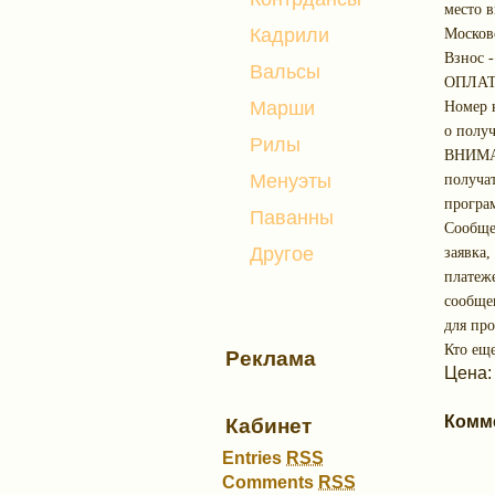
место 
Кадрили
Московс
Взнос -
Вальсы
ОПЛА
Марши
Номер 
о получ
Рилы
ВНИМАН
Менуэты
получа
програ
Паванны
Сообще
Другое
заявка
платеж
сообще
для про
Кто еще
Реклама
Цена:
Комм
Кабинет
Entries
RSS
Comments
RSS