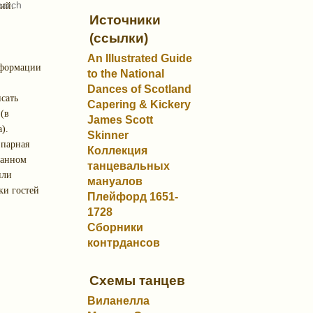
ий.
Источники
(ссылки)
An Illustrated Guide
нформации
to the National
Dances of Scotland
сать
Capering & Kickery
(в
James Scott
).
Skinner
 парная
Коллекция
ланном
танцевальных
или
мануалов
ки гостей
Плейфорд 1651-
1728
Сборники
контрдансов
Схемы танцев
Виланелла