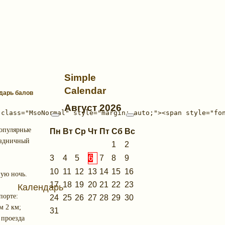
Simple
Calendar
ндарь балов
Август
2026
популярные
Пн
Вт
Ср
Чт
Пт
Сб
Вс
аздничный
1
2
3
4
5
6
7
8
9
10
11
12
13
14
15
16
ную ночь.
17
18
19
20
21
22
23
Календарь
порте:
24
25
26
27
28
29
30
м 2 км;
31
 проезда