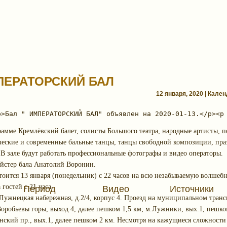
ПЕРАТОРСКИЙ БАЛ
12 января, 2020 | Кале
рамме Кремлёвский балет, солисты Большого театра, народные артисты, 
ческие и современные бальные танцы, танцы свободной композиции, пр
 В зале будут работать профессиональные фотографы и видео операторы.
йстер бала Анатолий Воронин.
тоится 13 января (понедельник) с 22 часов на всю незабываемую волшеб
 гостей с 21 часа.
Период
Видео
Источники
Лужнецкая набережная, д.2/4, корпус 4. Проезд на муниципальном транс
оробьевы горы, выход 4, далее пешком 1,5 км; м.Лужники, вых.1, пешко
нский пр., вых.1, далее пешком 2 км. Несмотря на кажущиеся сложности