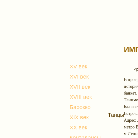
ИМ
XV век
XVI век
В прог
XVII век
истори
банкет.
XVIII век
Танцме
Барокко
Бал сос
Встреча
Танцы
XIX век
Адрес: 
XX век
метро В
м.Лени
Контрдансы