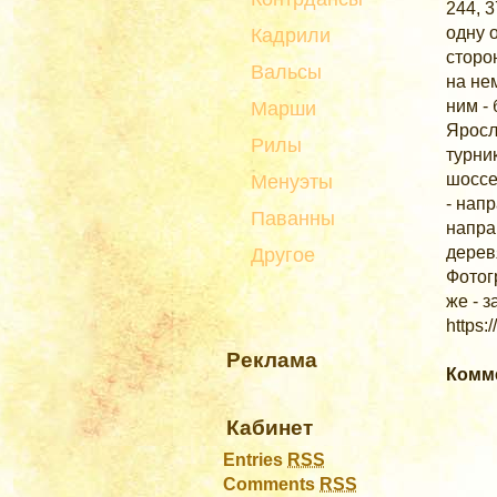
244, 
одну о
Кадрили
сторо
Вальсы
на не
ним -
Марши
Яросл
Рилы
турни
шоссе
Менуэты
- нап
Паванны
напра
дерев
Другое
Фотог
же - 
https
Реклама
Комм
Кабинет
Entries
RSS
Comments
RSS