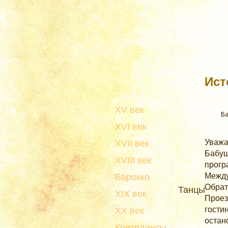
Ист
XV век
XVI век
Уважа
XVII век
Бабуш
XVIII век
прогр
Между
Барокко
Обрат
Танцы
XIX век
Проез
гости
XX век
остан
Контрдансы