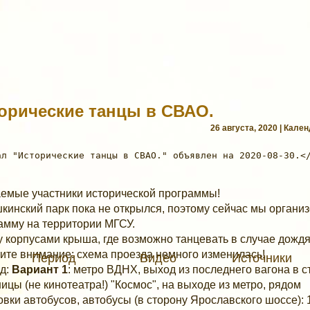
орические танцы в СВАО.
26 августа, 2020 | Кале
емые участники исторической программы!
кинский парк пока не открылся, поэтому сейчас мы органи
амму на территории МГСУ.
 корпусами крыша, где возможно танцевать в случае дождя
ите внимание: схема проезда немного изменилась!
Период
Видео
Источники
д:
Вариант 1
: метро ВДНХ, выход из последнего вагона в с
ницы (не кинотеатра!) "Космос", на выходе из метро, рядом
овки автобусов, автобусы (в сторону Ярославского шоссе):
1