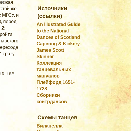
оезжая
Источники
 этой же
 МГСУ, и
(ссылки)
3, перед
An Illustrated Guide
 2
:
to the National
пройти
Dances of Scotland
славского
Capering & Kickery
перехода
James Scott
, сразу
Skinner
Коллекция
танцевальных
те, там
мануалов
Плейфорд 1651-
1728
Сборники
контрдансов
Схемы танцев
Виланелла