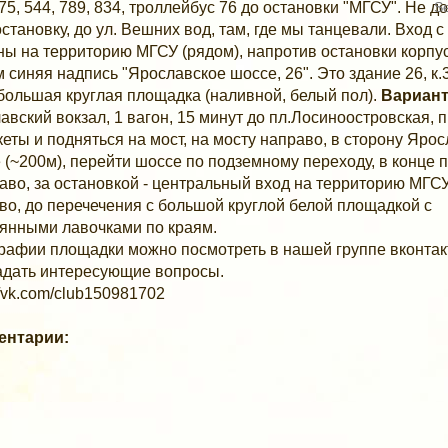
375, 544, 789, 834, троллейбус 76 до остановки "МГСУ". Не д
становку, до ул. Вешних вод, там, где мы танцевали. Вход с
ны на территорию МГСУ (рядом), напротив остановки корпус
м синяя надпись "Ярославское шоссе, 26". Это здание 26, к.
 большая круглая площадка (наливной, белый пол).
Вариант
авский вокзал, 1 вагон, 15 минут до пл.Лосиноостровская, 
кеты и подняться на мост, на мосту направо, в сторону Яро
 (~200м), перейти шоссе по подземному переходу, в конце 
раво, за остановкой - центральный вход на территорию МГСУ
во, до перечечения с большой круглой белой площадкой с
янными лавочками по краям.
рафии площадки можно посмотреть в нашей группе вконтак
задать интересующие вопросы.
://vk.com/club150981702
ентарии: