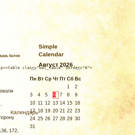
Simple
Calendar
ндарь балов
Август
2026
Пн
Вт
Ср
Чт
Пт
Сб
Вс
1
2
зовали
3
4
5
6
7
8
9
10
11
12
13
14
15
16
.
17
18
19
20
21
22
23
Календарь
торону
24
25
26
27
28
29
30
31
36, 172,