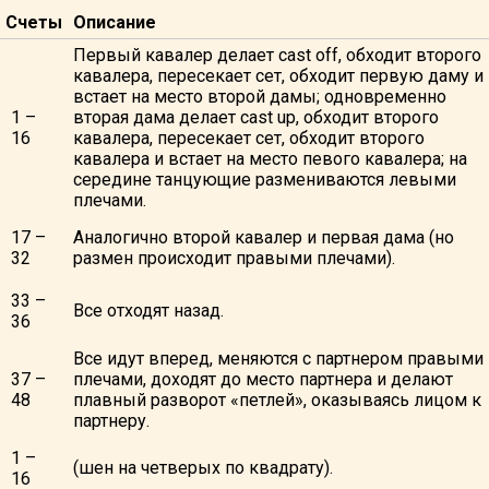
Счеты
Описание
Первый кавалер делает cast off, обходит второго
кавалера, пересекает сет, обходит первую даму и
встает на место второй дамы; одновременно
1 –
вторая дама делает cast up, обходит второго
16
кавалера, пересекает сет, обходит второго
кавалера и встает на место певого кавалера; на
середине танцующие размениваются левыми
плечами.
17 –
Аналогично второй кавалер и первая дама (но
32
размен происходит правыми плечами).
33 –
Все отходят назад.
36
Все идут вперед, меняются с партнером правыми
37 –
плечами, доходят до место партнера и делают
48
плавный разворот «петлей», оказываясь лицом к
партнеру.
1 –
(шен на четверых по квадрату).
16