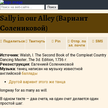
Sally in our Alley (Вариант
Солениковой)
Поделиться
Твитнуть
Pin
Отпр. по
SMS
эл. почте
Источник:
Walsh, I. The Second Book of the Compleat Country
Dancing Master...The 3d. Edition, 1736 г.
Реконструкция:
Евгенией Солениковой
Музыка:
танец написан на музыку известной
английской
баллады
Другой вариант этого же танца
longway for as many as will.
В одном такте — два счета, на один счет делается один
простой шаг.