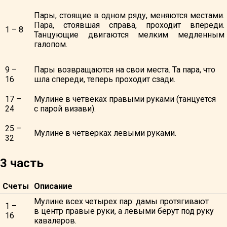
Пары, стоящие в одном ряду, меняются местами.
Пара, стоявшая справа, проходит впереди.
1 – 8
Танцующие двигаются мелким медленным
галопом.
9 –
Пары возвращаются на свои места. Та пара, что
16
шла спереди, теперь проходит сзади.
17 –
Мулине в четвеках правыми руками (танцуется
24
с парой визави).
25 –
Мулине в четверках левыми руками.
32
3 часть
Счеты
Описание
Мулине всех четырех пар: дамы протягивают
1 –
в центр правые руки, а левыми берут под руку
16
кавалеров.