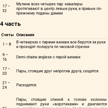
Мулине всех четырех пар: кавалеры
17 –
протягивают в центр левые руки, а правые по-
32
прежнему поданы дамам
4 часть
Счеты
Описание
В четверках с парами визави все берутся за руки
1 – 8
и проходят полкруга по часовой стрелке
9 –
Demi-chaine anglese с парой визави.
16
17 –
Пары, стоящие друг напротив друга, сходятся.
20
21 –
Расходятся.
24
Пары, стоящие спиной к голове колонны
поднимают руки «воротиками» и двигаются