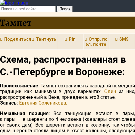
Тампет
Поделиться
Твитнуть
Pin
Отпр. по
SMS
эл. почте
Cхема, распространенная в
С.-Петербурге и Воронеже:
Происхожнение:
Тампет сохранился в народной немецкой
традиции как минимум в двух вариантах.
Один
из них,
распространенный в Вене, приведен в этой статье.
Запись:
Евгения Соленикова.
Начальная позиция:
Все танцующие встают в пары
а пары — в шеренги по 4 человека (кавалеры стоят слева
от своих дам). Все шеренги встают в колонну, так чтобы
одна шеренга стояла лицом в хвост колонны, следующая