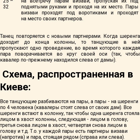
25 –
на всетречу парам визави, пропуская их под
32
поднятыми руками и проходя на их место. Пары
визави проходят под воротиками и проходят
на место своих партнеров.
Танец повторяется с новыми партнерами. Когда шеренга
доходит до конца колонны, то танцующие в ней
пропускают одно проведение, во время которого каждая
пара поворачивается во круг своей оси (так, чтобы
кавалер по-прежнему находился слева от дамы).
Cхема, распространенная в
Киеве:
Все танцующие разбиваются на пары, а пары - на шеренги
по 4 человека (кавалеры стоят слева от своих дам). Все
шеренги встают в колонну, так чтобы одна шеренга стояла
лицом в хвост колонны, следующая - лицом в голову,
третья снова лицом в хвост, четвертая снова лицом в
голову и т.д. Т.о. у каждой пары есть партнеры визави
(напротив) и пара, стоящая рядом (справа или слева).