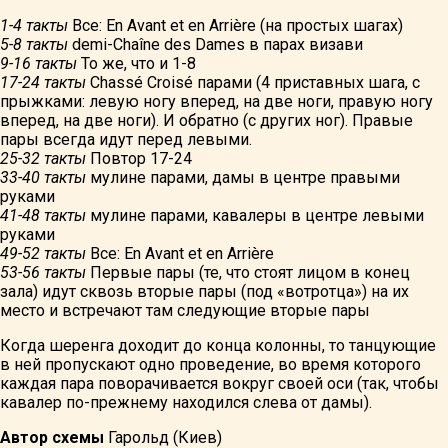
1-4 такты
Все: En Avant et en Arrière (на простых шагах)
5-8 такты
demi-Chaîne des Dames в парах визави
9-16 такты
То же, что и 1-8
17-24 такты
Chassé Croisé парами (4 приставных шага, с
прыжками: левую ногу вперед, на две ноги, правую ногу
вперед, на две ноги). И обратно (с других ног). Правые
пары всегда идут перед левыми.
25-32 такты
Повтор 17-24
33-40 такты
мулине парами, дамы в центре правыми
руками
41-48 такты
мулине парами, кавалеры в центре левыми
руками
49-52 такты
Все: En Avant et en Arrière
53-56 такты
Первые пары (те, что стоят лицом в конец
зала) идут сквозь вторые пары (под «вотротца») на их
место и встречают там следующие вторые пары
Когда шеренга доходит до конца колонны, то танцующие
в ней пропускают одно проведение, во время которого
каждая пара поворачивается вокруг своей оси (так, чтобы
кавалер по-прежнему находился слева от дамы).
Автор схемы
Гарольд (Киев)