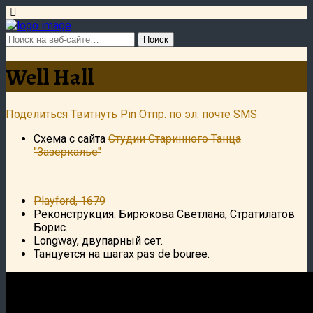
Well Hall
Поделиться
Твитнуть
Pin
Отпр. по эл. почте
SMS
Схема с сайта
Студии Старинного Танца
"Зазеркалье"
Playford, 1679
Реконструкция: Бирюкова Светлана, Стратилатов
Борис.
Longway, двупарный сет.
Танцуется на шагах pas de bouree.