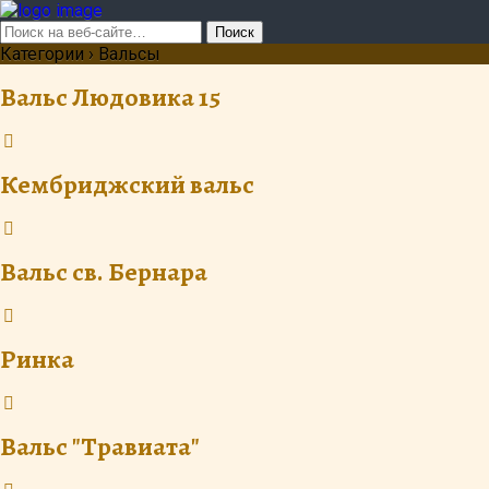
Категории ›
Вальсы
Вальс Людовика 15
Кембриджский вальс
Вальс св. Бернара
Ринка
Вальс "Травиата"