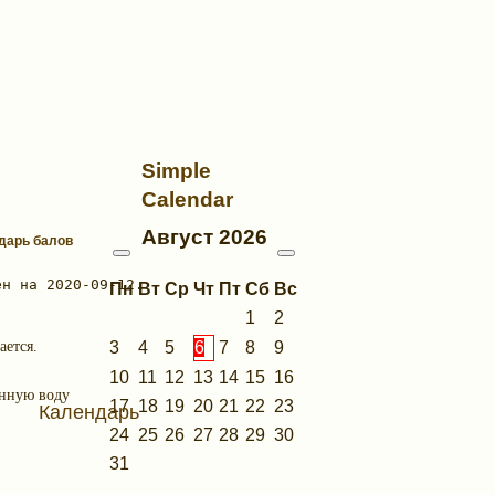
Simple
Calendar
Август
2026
ндарь балов
Пн
Вт
Ср
Чт
Пт
Сб
Вс
1
2
3
4
5
6
7
8
9
ается.
10
11
12
13
14
15
16
енную воду
17
18
19
20
21
22
23
Календарь
24
25
26
27
28
29
30
31