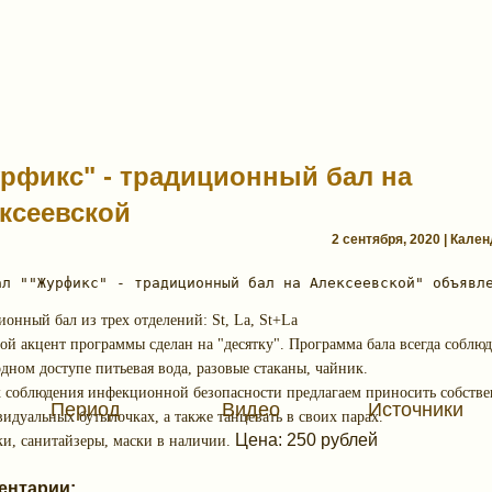
рфикс" - традиционный бал на
ксеевской
2 сентября, 2020 | Кале
онный бал из трех отделений: St, La, St+La
й акцент программы сделан на "десятку". Программа бала всегда соблюд
дном доступе питьевая вода, разовые стаканы, чайник.
х соблюдения инфекционной безопасности предлагаем приносить собств
Период
Видео
Источники
идуальных бутылочках, а также танцевать в своих парах.
Цена: 250 рублей
и, санитайзеры, маски в наличии.
ентарии: