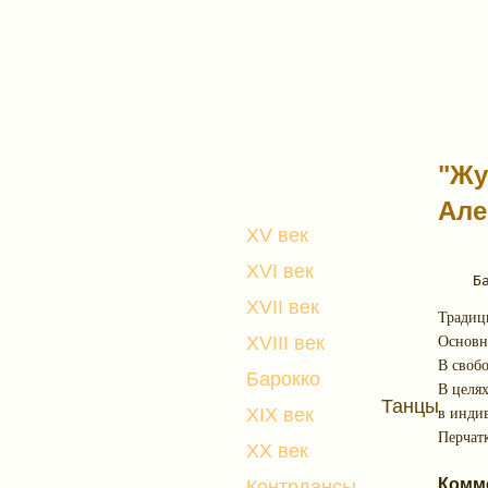
"Жу
Але
XV век
XVI век
XVII век
Традици
XVIII век
Основно
В свобо
Барокко
В целя
Танцы
XIX век
в индив
Перчатк
XX век
Комм
Контрдансы