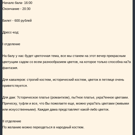
Начало бала- 16:00
Окончание - 20:30
Билет - 600 рублей
Дресс-код:
I отделение
На балу у нас будет цветочная тема, все мы станем на этот вечер прекрасным
цветущим садом со всем разнообразием цветов, на которое только способна на?а
фантазия.
Для кавалеров: строгий костюм, исторический костюм, цветок в петлице очень
приветствуется.
Для дам: ?сторическое платье (романтизм), пы?ное платье, укра?енное цветами.
Прическу, туфли и все, что Вы пожелаете еще, можно укра?ать цветами (живыми
или искусственными). Каждая дама представляет какой-либо цветок.
II отделение
По желанию можно переодеться в народный костюм.