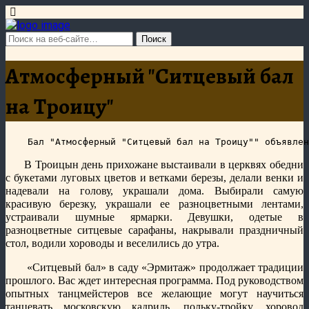
Атмосферный "Ситцевый бал
на Троицу"
В Троицын день прихожане выстаивали в церквях обедни
с букетами луговых цветов и ветками березы, делали венки и
надевали на голову, украшали дома. Выбирали самую
красивую березку, украшали ее разноцветными лентами,
устраивали шумные ярмарки. Девушки, одетые в
разноцветные ситцевые сарафаны, накрывали праздничный
стол, водили хороводы и веселились до утра.
«Ситцевый бал» в саду «Эрмитаж» продолжает традиции
прошлого. Вас ждет интересная программа. Под руководством
опытных танцмейстеров все желающие могут научиться
танцевать московскую кадриль, польку-тройку, хоровод