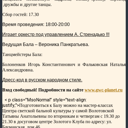
дружбы и другие танцы.
Сбор гостей: 17.30
Время проведения: 18:00-20:00
Играет оркестр под управлением А. Стренадько !!!
Ведущая Бала – Вероника Панкратьева.
Танцмейстеры Бала:
Болоненков Игорь Константинович и Фальковская Наталья
Александровна.
Дресс-код в русском народном стиле.
Вход свободный! Подробности на сайте
www.gwc-planet.ru
< p class="MsoNormal" style="text-align:
justify;">
Подготовиться к Балу можно на мастер-классах
Центра светской бальной культуры у самой Волотовской
Татьяны Анатольевны по вторникам и четвергам с 19.30 до
21.30 в досуговом центре Золотого Клуба по адресу: ул.
Бауманская, дом 46.