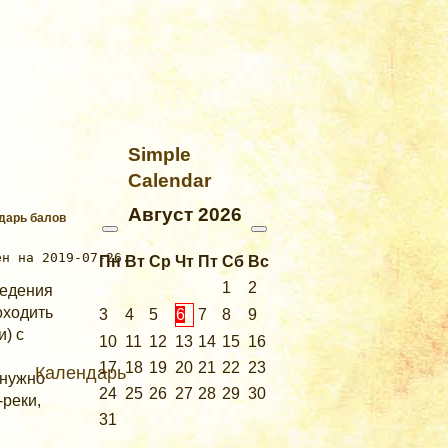
Simple
Calendar
Август
2026
ндарь балов
Пн
Вт
Ср
Чт
Пт
Сб
Вс
1
2
ведения
оходить
3
4
5
6
7
8
9
и) с
10
11
12
13
14
15
16
17
18
19
20
21
22
23
Календарь
(нужно
24
25
26
27
28
29
30
-реки,
31