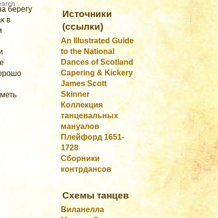
на берегу
Источники
к в
(ссылки)
м
An Illustrated Guide
to the National
и
Dances of Scotland
не
Capering & Kickery
хорошо
James Scott
Skinner
иметь
Коллекция
танцевальных
мануалов
Плейфорд 1651-
1728
Сборники
контрдансов
Схемы танцев
Виланелла