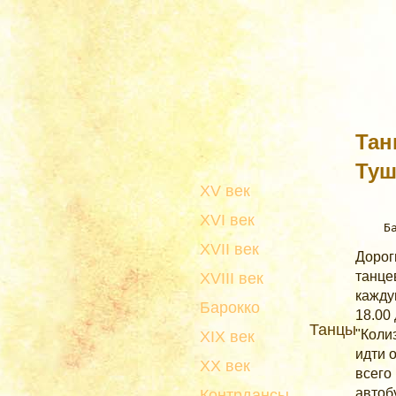
Тан
Туш
XV век
XVI век
XVII век
Дорог
танце
XVIII век
кажду
Барокко
18.00
Танцы
"Коли
XIX век
идти 
XX век
всего
автобу
Контрдансы