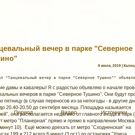
цевальный вечер в парке "Северное
ино"
9 июля, 2019 | Кале
ие дамы и кавалеры! Я с радостью объявляю о начале про
вальных вечеров в парке "Северное Тушино". Они будут пр
ю пятницу (в случае переносов из-за непогоды - в другие дн
 до 20.40-20.50 до сентября месяца. Площадка называется
Период
Видео
Источники
зей", она располагается недалеко от главного входа в парк 
от метро "Планерная" прямо и прямо в направлении Москва
 минут 10). Ещё можно доехать от метро "Сходненская" на
сах 199 и 212 всего 6 минут (3 ост.) до остановки "Улица