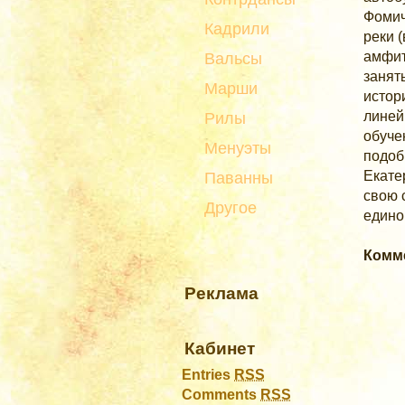
Фомич
Кадрили
реки 
амфит
Вальсы
занят
Марши
истор
линей
Рилы
обуче
Менуэты
подоб
Екате
Паванны
свою 
Другое
едино
Комм
Реклама
Кабинет
Entries
RSS
Comments
RSS