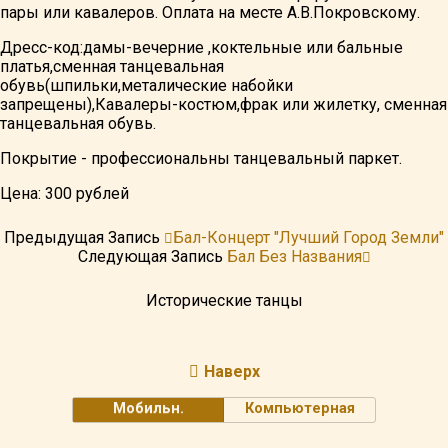
пары или кавалеров. Оплата на месте А.В.Покровскому.
Дресс-код:дамы-вечерние ,коктельные или бальные
платья,сменная танцевальная
обувь(шпильки,металические набойки
запрещены),Кавалеры-костюм,фрак или жилетку, сменная
танцевальная обувь.
Покрытие - профессиональны танцевальный паркет.
Цена: 300 рублей
Предыдущая Запись
Бал-Концерт "Лучший Город Земли"
Следующая Запись
Бал Без Названия
Исторические танцы
Наверх
Мобильн.
Компьютерная