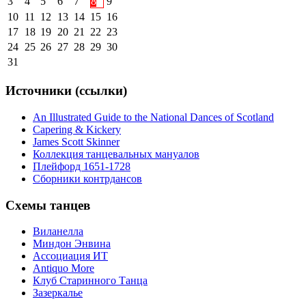
3
4
5
6
7
8
9
10
11
12
13
14
15
16
17
18
19
20
21
22
23
24
25
26
27
28
29
30
31
Источники (ссылки)
An Illustrated Guide to the National Dances of Scotland
Capering & Kickery
James Scott Skinner
Коллекция танцевальных мануалов
Плейфорд 1651-1728
Сборники контрдансов
Схемы танцев
Виланелла
Миндон Энвина
Ассоциация ИТ
Antiquo More
Клуб Старинного Танца
Зазеркалье