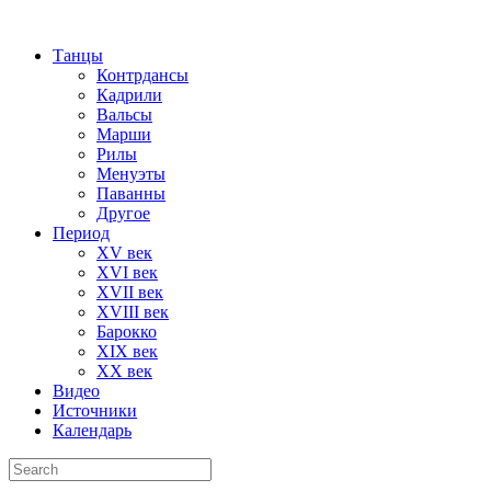
Танцы
Контрдансы
Кадрили
Вальсы
Марши
Рилы
Менуэты
Паванны
Другое
Период
XV век
XVI век
XVII век
XVIII век
Барокко
XIX век
XX век
Видео
Источники
Календарь