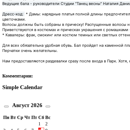
Ведущие бала - руководители Студии "Танец весны" Наталия Дани
Дресс-код:
* Дамы: нарядные платья полной длины предпочтител
цветочками.
Волосы должны быть собраны в прическу! Распущенные волосы н
Приветствуются в костюмах и прическах украшения с ромашками 
* Кавалеры: фрак, смокинг или костюм темных или светлых оттен
Для всех обязательна удобная обувь. Бал пройдет на каменной пл
Перчатки очень желательны.
Нам предоставляются раздевалки сразу после входа в Парк. Хотя,
Комментарии:
Simple Calendar
Август
2026
Пн
Вт
Ср
Чт
Пт
Сб
Вс
1
2