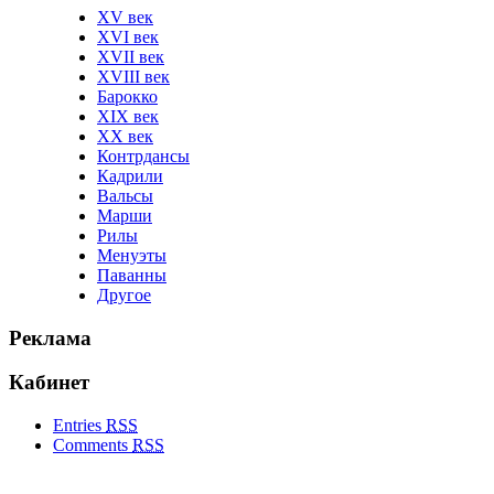
XV век
XVI век
XVII век
XVIII век
Барокко
XIX век
XX век
Контрдансы
Кадрили
Вальсы
Марши
Рилы
Менуэты
Паванны
Другое
Реклама
Кабинет
Entries
RSS
Comments
RSS