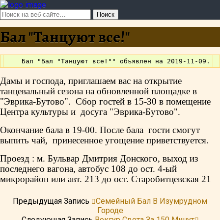
Бал "Танцуют все!"
Дамы и господа, приглашаем вас на открытие
танцевальный сезона на обновленной площадке в
"Эврика-Бутово". Сбор гостей в 15-30 в помещение
Центра культуры и
досуга "Эврика-Бутово".
Окончание бала в 19-00. После бала
гости смогут
выпить
чай,
принесенное угощение приветствуется.
Проезд : м. Бульвар Дмитрия Донского, выход из
последнего вагона, автобус 108 до ост. 4-ый
микрорайон или авт. 213 до ост. Старобитцевская 21
Предыдущая Запись
Семейный Бал В Изумрудном
Городе
Следующая Запись
Вокгур Света За 150 Минут