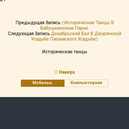
Предыдущая Запись
Исторические Танцы В
Бабушкинском Парке.
Следующая Запись
Декабрьский Бал В Дворянской
Усадьбе Писемского Усадьбе
Исторические танцы
Наверх
Мобильн.
Компьютерная