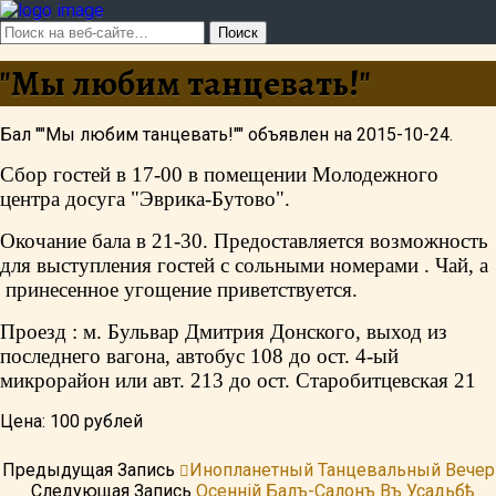
"Мы любим танцевать!"
Бал ""Мы любим танцевать!"" объявлен на 2015-10-24.
Сбор гостей в 17-00 в помещении Молодежного
центра досуга "Эврика-Бутово".
Окочание бала в 21-30. Предоставляется возможность
для выступления гостей с сольными номерами . Чай, а
принесенное угощение приветствуется.
Проезд : м. Бульвар Дмитрия Донского, выход из
последнего вагона, автобус 108 до ост. 4-ый
микрорайон или авт. 213 до ост. Старобитцевская 21
Цена: 100 рублей
Предыдущая Запись
Инопланетный Танцевальный Вечер
Следующая Запись
Осенній Балъ-Салонъ Въ Усадьбѣ