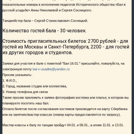
показательные номера в исполнении педагогов Исторического общества «Бал в
русской усадьбе» Анны Николаевой и Сергея Сосницкого.
Танцмейстер бала – Сергей Станиславович Сосницкий.
Количество гостей бала - 30 человек.
Стоимость пригласительных билетоа: 2700 рублей - для
гостей из Москвы и Санкт-Петербурга, 2200 - для гостей
из других городов и студентов.
Заявки для участия в бале с пометкой "Бал 16.01." присылайте, пожалуйста, на
электронную почту
bal-v-usadbe@yandex.ru
Просим указывать:
1. Ф.И.О.,
2. Город, название студии или коллектива,
3. Номер телефона для связи
Также просим приложить к заявке фотографию костюма или платья, в котором вы
планируете посетить наш бал.
Оплата билетов после согласования костюмов производится на карту Сбербанка
или на занятиях/мастер-классах (номер карты предоставляется по запросу).
Мастер-классы к балу по танцам пройдут 04.01. и 06.01., а аткже 11.01. и 13.01.