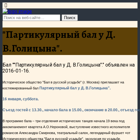
"Партикулярный бал у Д.
В.Голицына".
Бал ""Партикулярный бал у Д. В.Голицына"." объявлен на
2016-01-16.
Историческое общество "Бал в русской усадьбе" (г. Москва) приглашает на
Партикулярный бал у Д. В.Голицына".
костюмированный бал
16 января, суббота.
Съезд гостей с 13.30., начало бала в 15.00., окончание в 20.00., отъезд го
В программе бала – три отделения исторических танцев начала 19 века под
аккомпанемент квартета А.О.Нероновой, выступление известного исполнителя
романсов Александра Смирнова, театральный салон, легендарный фуршет «от
Историчесеого общества "Бал в русской усадьбе", экскурсия по усадьбе,