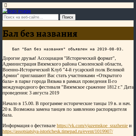
Бал без названия
Дорогие друзья!
Ассоциация "Исторический формат",
Администрация Вяземского района Смоленской области,
Военно-Исторический Клуб "4-й гусарский полк Великой
Армии" приглашают Вас стать участниками «Открытого
бала» в парке города Вязьма в рамках проведения II-го
международного фестиваля "Вяземское сражение 1812 г." Дата
проведения: 3 августа 2019
Начало в 15.00. В программе исторические танцы 19 в. и нач.
20 в. Возможна замена танцев по заявлению распорядителя
бала.
Информация о фестивале
https://vk.com/vjazemskoe_srazhenie
и
https://assotsiatsiya-istorichesk.timepad.ru/event/1019907/