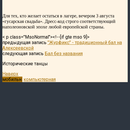
Для тех, кто желает остаться в лагере, вечером 3 августа
«гусарская свадьба». Дресс-код строго соответствующий
наполеоновской эпохе любой европейской страны.
< p class="MsoNormal">
<!--[if gte mso 9]>
предыдущая запись
"Журфикс" - традиционный бал на
Алексеевской
следующая запись
Бал без названия
Исторические танцы
Наверх
мобильн.
компьютерная