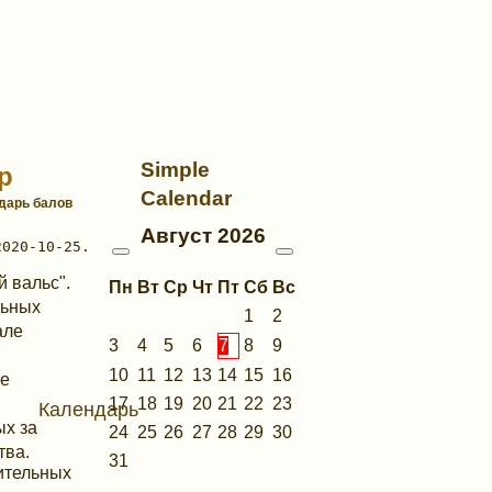
Simple
р
Calendar
ндарь балов
Август
2026
 вальс".
Пн
Вт
Ср
Чт
Пт
Сб
Вс
льных
1
2
але
3
4
5
6
7
8
9
10
11
12
13
14
15
16
те
17
18
19
20
21
22
23
Календарь
ых за
24
25
26
27
28
29
30
тва.
31
ительных