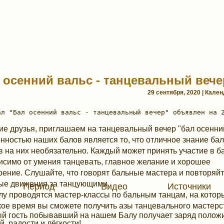
 осенний вальс - танцевальный вече
29 сентября, 2020 | Кале
ие друзья, приглашаем на танцевальный вечер "бал осенний
нностью наших балов является то, что отличное знание ба
в на них необязательно. Каждый может принять участие в б
исимо от умения танцевать, главное желание и хорошее
оение. Слушайте, что говорят бальные мастера и повторяй
ые движения за танцующими.
Период
Видео
Источники
лу проводятся мастер-классы по бальным танцам, на котор
кое время вы сможете получить азы танцевального мастерс
й гость побывавший на нашем Балу получает заряд полож
й, радости и лёгкости!