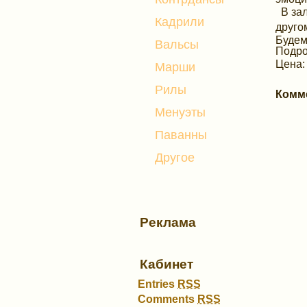
В зал
Кадрили
друго
Будем
Вальсы
Подро
Цена:
Марши
Рилы
Комм
Менуэты
Паванны
Другое
Реклама
Кабинет
Entries
RSS
Comments
RSS