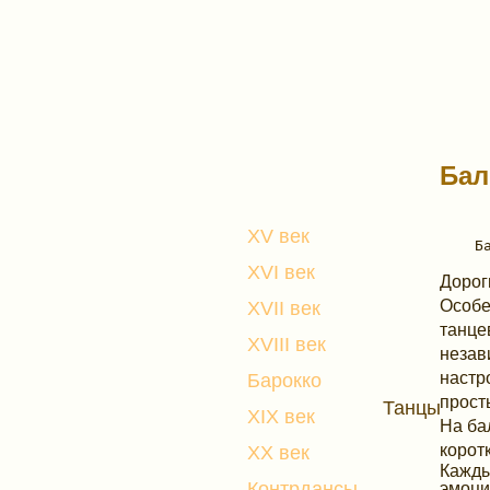
Бал
XV век
XVI век
Дорог
Особе
XVII век
танце
XVIII век
незав
настр
Барокко
прост
Танцы
XIX век
На ба
корот
XX век
Кажды
Контрдансы
эмоци