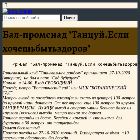
Бал-променад "Танцуй.Если
хочешьбытьздоров"
Танцевальный клуб "Танцевальное рандеву" приглашает 27-10-2020
(вторник) на бал в парк "Сад будущего".
Начало в 14-00. Вход СВОБОДНЫЙ.
Проезд; метро "Ботанический сад" или МЦК "БОТАНИЧЕСКИЙ
САД".
Метро- выход из последнего вагона(если ехать из центра) 100 метров
до круглой чаши фонтана. От нее вправо еще 100 метров до круглой
ТАНЦВЕРАНДЫ. Из МЦК выход в сторону улицы Леонова далее из
круглого (южного) выхода метро такая же дорога.
Танцпол веранды из досок. Беседки с крышей и столиками для
фуршета в 30 метрах. от танцверанды.
Туалет бесплатный.
Прогноз погоды на 27-10-2020 хороший Температура воздуха +10
переменная облачность без дождя.