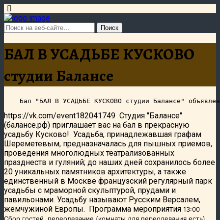
БАЛ В УСАДЬБЕ КУСКОВО
студии Балансе
https://vk.com/event182041749 Студия "Балансе"
(балансе.рф) приглашает вас на бал в прекрасную
усадьбу Кусково! Усадьба, принадлежавшая графам
Шереметевым, предназначалась для пышных приемов,
проведения многолюдных театрализованных
празднеств и гуляний; до наших дней сохранилось более
20 уникальных памятников архитектуры, а также
единственный в Москве французский регулярный парк
усадьбы с мраморной скульптурой, прудами и
павильонами. Усадьбу называют Русским Версалем,
жемчужиной Европы. Программа мероприятия
13:00
Сбор гостей, переодевание (комнаты для переодевания есть).