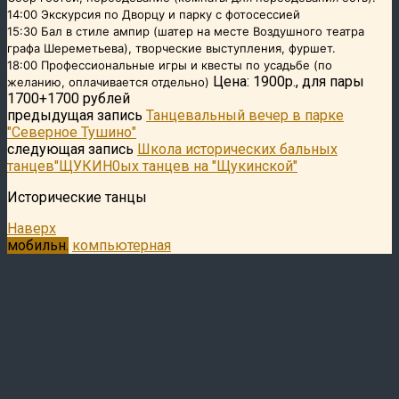
14:00 Экскурсия по Дворцу и парку с фотосессией
15:30 Бал в стиле ампир (шатер на месте Воздушного театра
графа Шереметьева), творческие выступления, фуршет.
18:00 Профессиональные игры и квесты по усадьбе (по
Цена: 1900р., для пары
желанию, оплачивается отдельно)
1700+1700 рублей
предыдущая запись
Танцевальный вечер в парке
"Северное Тушино"
следующая запись
Школа исторических бальных
танцев"ЩУКИН0ых танцев на "Щукинской"
Исторические танцы
Наверх
мобильн.
компьютерная