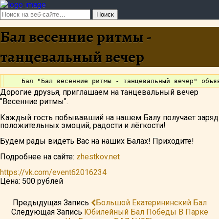
Бал весенние ритмы -
танцевальный вечер
Дорогие друзья, приглашаем на танцевальный вечер
"Весенние ритмы".
Каждый гость побывавший на нашем Балу получает заряд
положительных эмоций, радости и лёгкости!
Будем рады видеть Вас на наших Балах! Приходите!
Подробнее на сайте:
zhestkov.net
https://vk.com/event62016234
Цена: 500 рублей
Предыдущая Запись
Большой Екатерининский Бал
Следующая Запись
Юбилейный Бал Победы В Парке