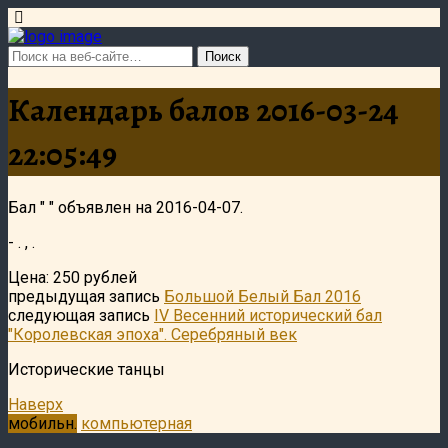
Календарь балов 2016-03-24
22:05:49
Бал " " объявлен на 2016-04-07.
- . , .
Цена: 250 рублей
предыдущая запись
Большой Белый Бал 2016
следующая запись
IV Весенний исторический бал
"Королевская эпоха". Серебряный век
Исторические танцы
Наверх
мобильн.
компьютерная