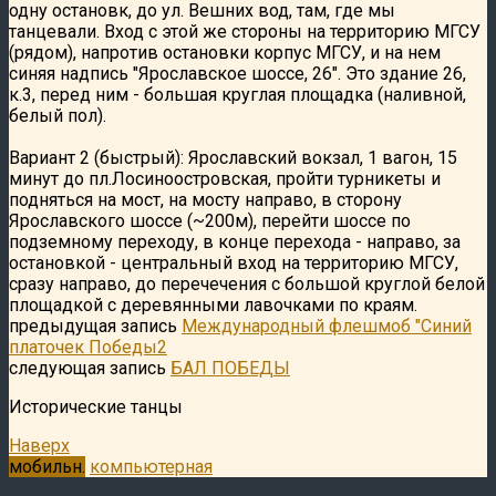
одну остановк, до ул. Вешних вод, там, где мы
танцевали. Вход с этой же стороны на территорию МГСУ
(рядом), напротив остановки корпус МГСУ, и на нем
синяя надпись "Ярославское шоссе, 26". Это здание 26,
к.3, перед ним - большая круглая площадка (наливной,
белый пол).
Вариант 2 (быстрый): Ярославский вокзал, 1 вагон, 15
минут до пл.Лосиноостровская, пройти турникеты и
подняться на мост, на мосту направо, в сторону
Ярославского шоссе (~200м), перейти шоссе по
подземному переходу, в конце перехода - направо, за
остановкой - центральный вход на территорию МГСУ,
сразу направо, до перечечения с большой круглой белой
площадкой с деревянными лавочками по краям.
предыдущая запись
Международный флешмоб "Синий
платочек Победы2
следующая запись
БАЛ ПОБЕДЫ
Исторические танцы
Наверх
мобильн.
компьютерная