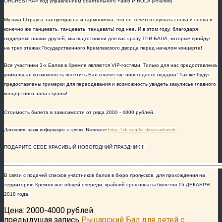
ORCHESTRA
» под управлением обаятельного
Fabio
PIROLA
(Италия)
Музыка Штрауса так прекрасна и гармонична, что ее хочется слушать снова и снова и
конечно же танцевать, танцевать, танцевать! под нее. И в этом году, благодаря
поддержке наших друзей, мы подготовили для вас сразу ТРИ БАЛА, которые пройдут
на трех этажах Государственного Кремлевского дворца перед началом концерта!
Все участники 3-х Балов в Кремле являются
VIP
-гостями. Только для нас предоставлена
уникальная возможность посетить Бал в качестве новогоднего подарка! Так же будут
предоставлены гримерки для переодевания и возможность увидеть закулисье главного
концертного зала страны!
Стоимость билета в зависимости от ряда 2000 - 4000 рублей.
Дополнительная информация в группе Вконтакте
https://vk.com/balshtrausavkremle
ПОДАРИТЕ СЕБЕ КРАСИВЫЙ НОВОГОДНИЙ ПРАЗДНИК!!!
~~~~~~~~~~~~~~~~~~~~~~~~~~~~~~~~~~~~~~~~~~~~~~~~~~~~~~~~~~~~~~~~~~~~~~~~~
В связи с подачей списков участников балов в бюро пропусков, для прохождения на
территорию Кремля вне общей очереди, крайний срок оплаты билетов 15 ДЕКАБРЯ
2018 года.
Цена: 2000-4000 рублей
предыдущая запись
Рыцарский Бал для детей с