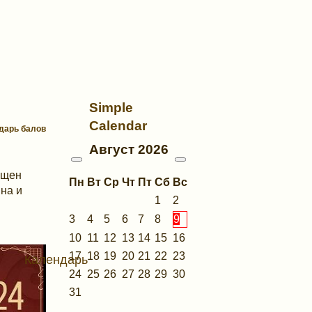
Simple
Calendar
ндарь балов
Август
2026
ящен
Пн
Вт
Ср
Чт
Пт
Сб
Вс
йна и
1
2
3
4
5
6
7
8
9
10
11
12
13
14
15
16
17
18
19
20
21
22
23
Календарь
24
25
26
27
28
29
30
31