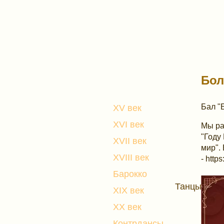
Бол
Бал "
XV век
XVI век
Мы ра
"Году
XVII век
мир".
XVIII век
- http
Барокко
Танцы
XIX век
XX век
Контрдансы