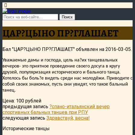
ЦАР?ЦЫНО ПР?ГЛАШАЕТ
Бал "ЦАР?ЦЫНО ПР?ГЛАШАЕТ" объявлен на 2016-03-05.
Уважаемые дамы и господа, цель на?их танцевальных
вечеров- это приятное проведение своего досуга в кругу
друзей, популяризация исторического и бального танца.
Хотелось бы боль?е видеть среди нас молодёжи. Приводите с
собой своих знакомых, пусть они увидят, что такое бальный
танец.
Цена: 100 рублей
предыдущая запись
?спано-итальянский вечер
спортивных бальных танцев при РПУ
следующая запись
Здравствуй, весна!
Исторические танцы