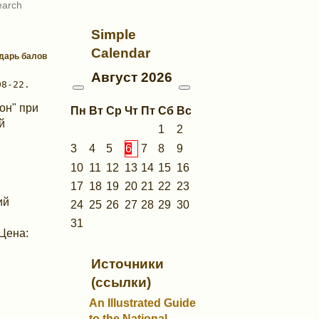
Simple
Calendar
ндарь балов
Август
2026
он" при
Пн
Вт
Ср
Чт
Пт
Сб
Вс
й
1
2
3
4
5
6
7
8
9
10
11
12
13
14
15
16
17
18
19
20
21
22
23
ий
24
25
26
27
28
29
30
31
 Цена:
Источники
(ссылки)
An Illustrated Guide
to the National