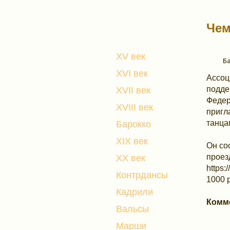
Чем
XV век
XVI век
Ассоц
подде
XVII век
Федер
XVIII век
пригл
танца
Барокко
XIX век
Он со
проез
XX век
https:
Контрдансы
1000 
Кадрили
Комм
Вальсы
Марши