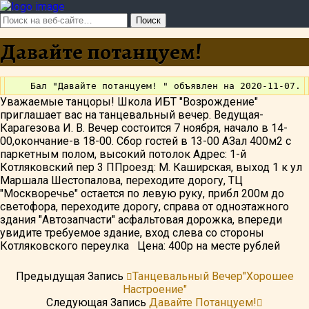
Давайте потанцуем!
Уважаемые танцоры! Школа ИБТ "Возрождение"
приглашает вас на танцевальный вечер. Ведущая-
Карагезова И. В. Вечер состоится 7 ноября, начало в 14-
00,окончание-в 18-00. Сбор гостей в 13-00 АЗал 400м2 с
паркетным полом, высокий потолок Адрес: 1-й
Котляковский пер 3 ППроезд: М. Каширская, выход 1 к ул
Маршала Шестопалова, переходите дорогу, ТЦ
"Москворечье" остается по левую руку, прибл 200м до
светофора, переходите дорогу, справа от одноэтажного
здания "Автозапчасти" асфальтовая дорожка, впереди
увидите требуемое здание, вход слева со стороны
Котляковского переулка Цена: 400р на месте рублей
Предыдущая Запись
Танцевальный Вечер"Хорошее
Настроение"
Следующая Запись
Давайте Потанцуем!