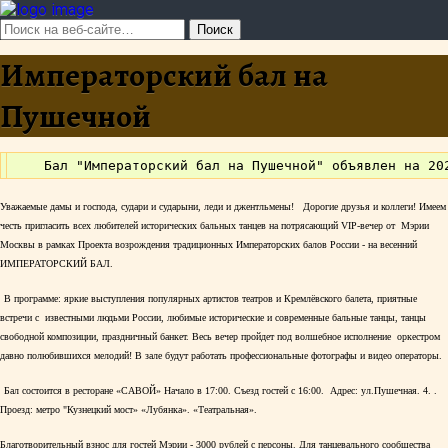
Императорский бал на
Пушечной
Уважаемые дамы и господа, судари и сударыни, леди и джентльмены! Дорогие друзья и коллеги! Имеем
честь пригласить всех любителей исторических бальных танцев на потрясающий VIP-вечер от Мэрии
Москвы в рамках Проекта возрождения традиционных Императорских балов России - на весенний
ИМПЕРАТОРСКИЙ БАЛ.
В программе: яркие выступления популярных артистов театров и Кремлёвского балета, приятные
встречи с известными людьми России, любимые исторические и современные бальные танцы, танцы
свободной композиции, праздничный банкет. Весь вечер пройдет под волшебное исполнение оркестром
давно полюбившихся мелодий! В зале будут работать профессиональные фотографы и видео операторы.
Бал состоится в ресторане «САВОЙ» Начало в 17:00. Съезд гостей с 16:00. Адрес: ул.Пушечная. 4. .
Проезд: метро "Кузнецкий мост» «Лубянка». «Театральная».
Благотворительный взнос для гостей Мэрии - 3000 рублей с персоны. Для танцевального сообщества