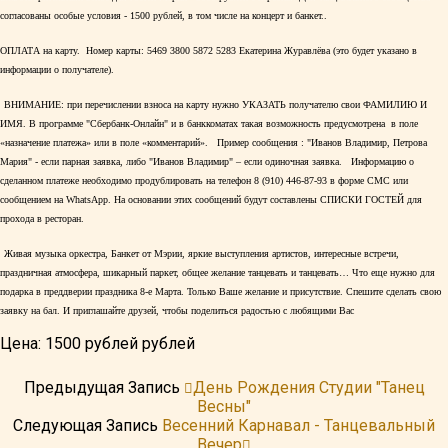
согласованы особые условия - 1500 рублей, в том числе на концерт и банкет..
ОПЛАТА на карту. Номер карты: 5469 3800 5872 5283 Екатерина Журавлёва (это будет указано в
информации о получателе).
ВНИМАНИЕ: при перечислении взноса на карту нужно УКАЗАТЬ получателю свои ФАМИЛИЮ И
ИМЯ. В программе "Сбербанк-Онлайн" и в банккоматах такая возможность предусмотрена в поле
«назначение платежа» или в поле «комментарий». Пример сообщения : "Иванов Владимир, Петрова
Мария" - если парная заявка, либо "Иванов Владимир" – если одиночная заявка. Информацию о
сделанном платеже необходимо продублировать на телефон 8 (910) 446-87-93 в форме СМС или
сообщением на WhatsApp. На основании этих сообщений будут составлены СПИСКИ ГОСТЕЙ для
прохода в ресторан.
Живая музыка оркестра, Банкет от Мэрии, яркие выступления артистов, интересные встречи,
праздничная атмосфера, шикарный паркет, общее желание танцевать и танцевать… Что еще нужно для
подарка в преддверии праздника 8-е Марта. Только Ваше желание и присутствие. Спешите сделать свою
заявку на бал. И приглашайте друзей, чтобы поделиться радостью с любящими Вас
Цена: 1500 рублей рублей
Предыдущая Запись
День Рождения Студии "Танец
Весны"
Следующая Запись
Весенний Карнавал - Танцевальный
Вечер