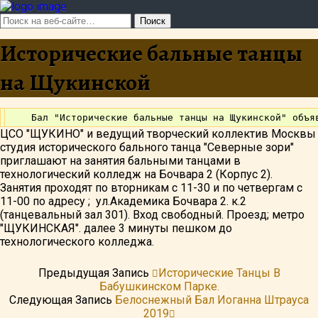
Исторические бальные танцы
на Щукинской
ЦСО "ЩУКИНО" и ведущий творческий коллектив Москвы
студия исторического бального танца "Северные зори"
приглашают на занятия бальными танцами в
технологический колледж на Бочвара 2 (Корпус 2).
Занятия проходят по вторникам с 11-30 и по четвергам с
11-00 по адресу ; ул.Академика Бочвара 2. к.2
(танцевальный зал 301). Вход свободный. Проезд; метро
"ЩУКИНСКАЯ". далее 3 минуты пешком до
технологического колледжа.
Предыдущая Запись
Исторические Танцы В
Бабушкинском Парке.
Следующая Запись
Белоснежный Бал Иоганна Штрауса
2019