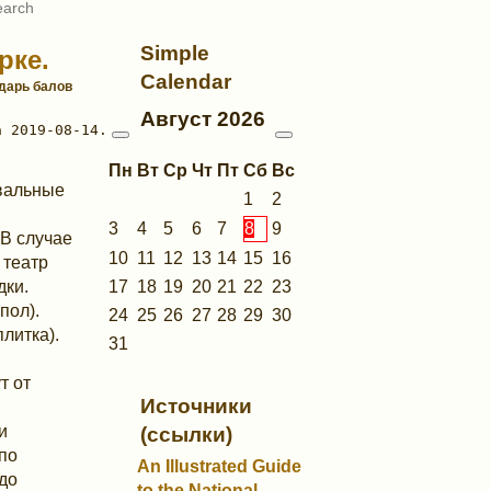
Simple
рке.
Calendar
ндарь балов
Август
2026
Пн
Вт
Ср
Чт
Пт
Сб
Вс
евальные
1
2
3
4
5
6
7
8
9
В случае
10
11
12
13
14
15
16
 театр
17
18
19
20
21
22
23
дки.
пол).
24
25
26
27
28
29
30
литка).
31
т от
Источники
и
(ссылки)
 по
An Illustrated Guide
 до
to the National