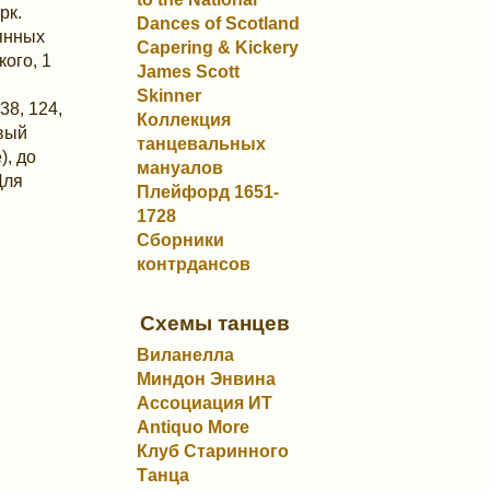
рк.
Dances of Scotland
лянных
Capering & Kickery
ого, 1
James Scott
Skinner
38, 124,
Коллекция
авый
танцевальных
), до
мануалов
Для
Плейфорд 1651-
1728
Сборники
контрдансов
Схемы танцев
Виланелла
Миндон Энвина
Ассоциация ИТ
Antiquo More
Клуб Старинного
Танца