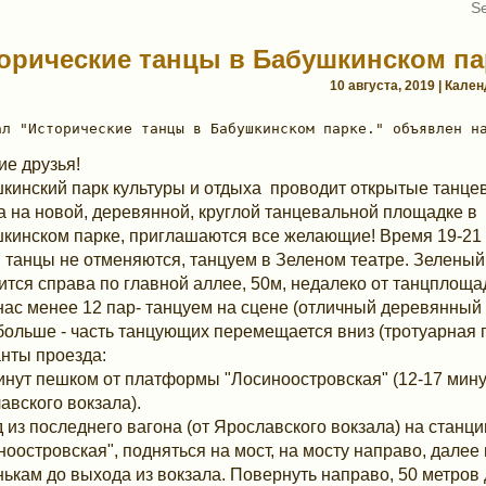
орические танцы в Бабушкинском па
10 августа, 2019 | Кале
ие друзья!
кинский парк культуры и отдыха проводит открытые танц
а на новой, деревянной, круглой танцевальной площадке в
кинском парке, приглашаются все желающие! Время 19-21 
 танцы не отменяются, танцуем в Зеленом театре. Зеленый
ится справа по главной аллее, 50м, недалеко от танцплоща
нас менее 12 пар- танцуем на сцене (отличный деревянный 
больше - часть танцующих перемещается вниз (тротуарная п
нты проезда:
минут пешком от платформы "Лосиноостровская" (12-17 мину
авского вокзала).
 из последнего вагона (от Ярославского вокзала) на станци
ноостровская", подняться на мост, на мосту направо, далее
нькам до выхода из вокзала. Повернуть направо, 50 метров