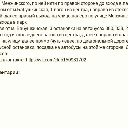
 Менжинского, по ней идти по правой стороне до входа в па
ком от м.Бабушкинская, 1 вагон из центра, направо из стек
й, далее правый выход, на улице налево по улице Менжинск
 входа в парк
зд от м. Бабушкинская, 3 остановки на автобусах 880, 838, 2
Выход из последнего вагона из центра, далее направо и пр
 на улицу, далее прямо (чуть левее, по диагональной дороге
усной остановки, посадка на автобусы на этой же стороне. 
сов:
а вконтакте https://vk.com/club150981702
ентарии: