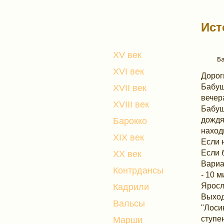
Ист
XV век
XVI век
Дорог
Бабуш
XVII век
вечер
XVIII век
Бабуш
дождя
Барокко
наход
XIX век
Если 
Если 
XX век
Вариа
Контрдансы
- 10 
Яросл
Кадрили
Выход
Вальсы
"Лоси
ступе
Марши