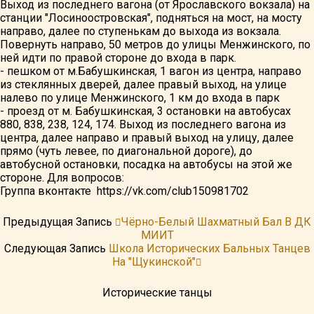
Выход из последнего вагона (от Ярославского вокзала) на
станции "Лосиноостровская", подняться на мост, на мосту
направо, далее по ступенькам до выхода из вокзала.
Повернуть направо, 50 метров до улицы Менжинского, по
ней идти по правой стороне до входа в парк.
- пешком от м.Бабушкинская, 1 вагон из центра, направо
из стеклянных дверей, далее правый выход, на улице
налево по улице Менжинского, 1 км до входа в парк
- проезд от м. Бабушкинская, 3 остановки на автобусах
880, 838, 238, 124, 174. Выход из последнего вагона из
центра, далее направо и правый выход на улицу, далее
прямо (чуть левее, по диагональной дороге), до
автобусной остановки, посадка на автобусы на этой же
стороне. Для вопросов:
Группа вконтакте https://vk.com/club150981702
Предыдущая Запись
Чёрно-Белый Шахматный Бал В ДК
МИИТ
Следующая Запись
Школа Исторических Бальных Танцев
На "Щукинской"
Исторические танцы