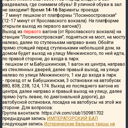
раздевалка, где снимаем обувь! В уличной обуви в зал
не заходим!! Время
14-16
Варианты проезда:
- 7 минут пешком от платформы "Лосиноостровская"
(12-17 минут от Ярославского вокзала). На платформе
открыли выход из первого вагона(!)
Выход из
первого
вагона (от Ярославского вокзала) на
станции "Лосиноостровская", подняться на мост, на мосту
налево, далее по ступенькам направо-вниз. Обойти
прямо стоящий перед ступеньками небольшой дом, за
домом будет выход на улицу Менжинского, по ней идти,
по правой стороне, до входа в парк.
- пешком от м.Бабушкинская, 1 вагон из центра, направо
из стеклянных дверей, далее правый выход, на улице
налево по улице Менжинского, 1 км до входа в парк
- проезд от м. Бабушкинская, 3 остановки на автобусах
880, 838, 238, 124, 174. Выход из последнего вагона из
центра, далее направо и правый выход на улицу, далее
прямо (чуть левее, по диагональной дороге), до
автобусной остановки, посадка на автобусы на этой же
стороне. Для вопросов:
Группа вконтакте https://vk.com/club150981702
предыдущая запись
ИМПЕРАТОРСКИЙ БАЛ
следующая запись
Исторические бальные танцы на