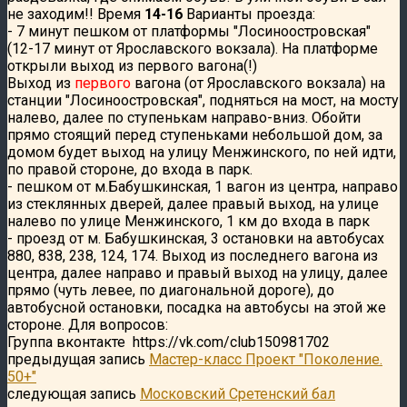
не заходим!! Время
14-16
Варианты проезда:
- 7 минут пешком от платформы "Лосиноостровская"
(12-17 минут от Ярославского вокзала). На платформе
открыли выход из первого вагона(!)
Выход из
первого
вагона (от Ярославского вокзала) на
станции "Лосиноостровская", подняться на мост, на мосту
налево, далее по ступенькам направо-вниз. Обойти
прямо стоящий перед ступеньками небольшой дом, за
домом будет выход на улицу Менжинского, по ней идти,
по правой стороне, до входа в парк.
- пешком от м.Бабушкинская, 1 вагон из центра, направо
из стеклянных дверей, далее правый выход, на улице
налево по улице Менжинского, 1 км до входа в парк
- проезд от м. Бабушкинская, 3 остановки на автобусах
880, 838, 238, 124, 174. Выход из последнего вагона из
центра, далее направо и правый выход на улицу, далее
прямо (чуть левее, по диагональной дороге), до
автобусной остановки, посадка на автобусы на этой же
стороне. Для вопросов:
Группа вконтакте https://vk.com/club150981702
предыдущая запись
Мастер-класс Проект "Поколение.
50+"
следующая запись
Московский Сретенский бал