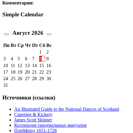
Комментарии:
Simple Calendar
Август
2026
Пн
Вт
Ср
Чт
Пт
Сб
Вс
1
2
3
4
5
6
7
8
9
10
11
12
13
14
15
16
17
18
19
20
21
22
23
24
25
26
27
28
29
30
31
Источники (ссылки)
An Illustrated Guide to the National Dances of Scotland
Capering & Kickery
James Scott Skinner
Коллекция танцевальных мануалов
Плейфорд 1651-1728