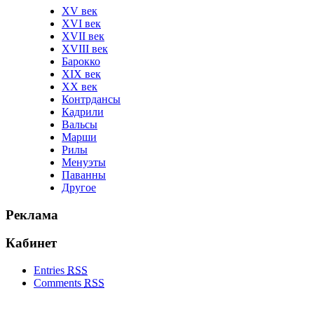
XV век
XVI век
XVII век
XVIII век
Барокко
XIX век
XX век
Контрдансы
Кадрили
Вальсы
Марши
Рилы
Менуэты
Паванны
Другое
Реклама
Кабинет
Entries
RSS
Comments
RSS