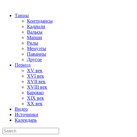
Танцы
Контрдансы
Кадрили
Вальсы
Марши
Рилы
Менуэты
Паванны
Другое
Период
XV век
XVI век
XVII век
XVIII век
Барокко
XIX век
XX век
Видео
Источники
Календарь