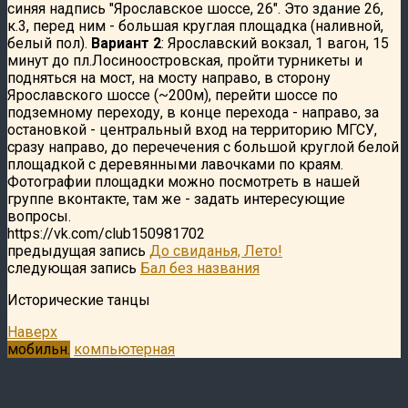
синяя надпись "Ярославское шоссе, 26". Это здание 26,
к.3, перед ним - большая круглая площадка (наливной,
белый пол).
Вариант 2
: Ярославский вокзал, 1 вагон, 15
минут до пл.Лосиноостровская, пройти турникеты и
подняться на мост, на мосту направо, в сторону
Ярославского шоссе (~200м), перейти шоссе по
подземному переходу, в конце перехода - направо, за
остановкой - центральный вход на территорию МГСУ,
сразу направо, до перечечения с большой круглой белой
площадкой с деревянными лавочками по краям.
Фотографии площадки можно посмотреть в нашей
группе вконтакте, там же - задать интересующие
вопросы.
https://vk.com/club150981702
предыдущая запись
До свиданья, Лето!
следующая запись
Бал без названия
Исторические танцы
Наверх
мобильн.
компьютерная