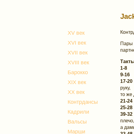
Jac
Контр
XV век
XVI век
Пары 
партн
XVII век
Так
XVIII век
1-8
П
Барокко
9-16
П
17-20
XIX век
руку,
XX век
то же 
21-24
Контрдансы
25-28
Кадрили
39-32
плечо
Вальсы
а дам
Марши
33-48