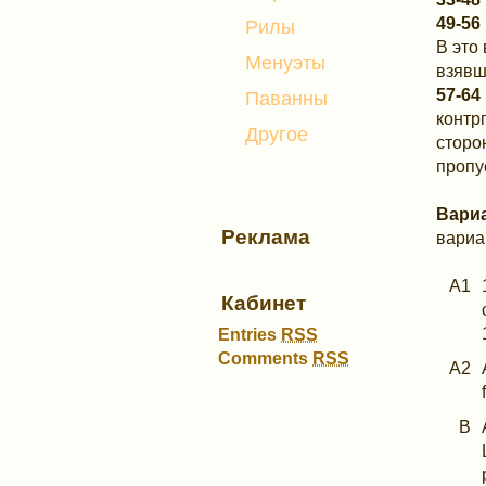
49-56
Рилы
В это
Менуэты
взявш
57-64
Паванны
контр
Другое
сторо
пропу
Вари
Реклама
вариа
A1
Кабинет
Entries
RSS
Comments
RSS
A2
B