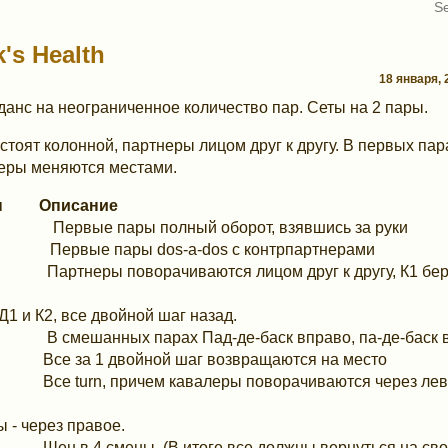
k's Health
18 января, 2
данс на неограниченное количество пар. Сеты на 2 пары.
стоят колонной, партнеры лицом друг к другу. В первых пар
еры меняются местами.
ты Описание
ервые пары полный оборот, взявшись за руки
ервые пары dos-a-dos с контрпартнерами
Партнеры поворачиваются лицом друг к другу, К1 бере
Д1 и К2, все двойной шаг назад.
В смешанных парах Пад-де-баск вправо, па-де-баск 
Все за 1 двойной шаг возвращаются на место
Все turn, причем кавалеры поворачиваются через лев
,
ы - через правое.
Шен в 4 смены. (В итоге все должны вернуться на сво