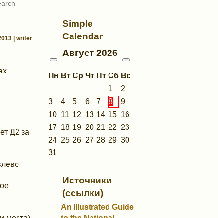
Simple
Calendar
013 | writer
Август
2026
ах
Пн
Вт
Ср
Чт
Пт
Сб
Вс
1
2
3
4
5
6
7
8
9
10
11
12
13
14
15
16
17
18
19
20
21
22
23
т Д2 за
24
25
26
27
28
29
30
31
влево
Источники
ое
(ссылки)
An Illustrated Guide
to the National
и места)