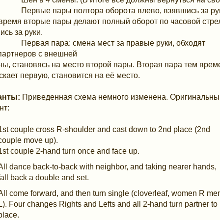
Первые пары полтора оборота влево, взявшись за рук
 время вторые пары делают полный оборот по часовой стре
ись за руки.
Первая пара: смена мест за правые руки, обходят
партнеров с внешней
ны, становясь на место второй пары. Вторая пара тем вре
скает первую, становится на её место.
анты:
Приведенная схема немного изменена. Оригинальны
нт:
1st couple cross R-shoulder and cast down to 2nd place (2nd
couple move up).
1st couple 2-hand turn once and face up.
All dance back-to-back with neighbor, and taking nearer hands,
fall back a double and set.
All come forward, and then turn single (cloverleaf, women R me
L). Four changes Rights and Lefts and all 2-hand turn partner to
place.