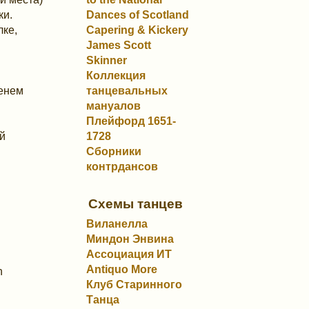
Dances of Scotland
и.
Capering & Kickery
лке,
James Scott
Skinner
Коллекция
танцевальных
менем
мануалов
Плейфорд 1651-
1728
й
Сборники
контрдансов
Схемы танцев
Виланелла
Миндон Энвина
Ассоциация ИТ
Antiquo More
n
Клуб Старинного
Танца