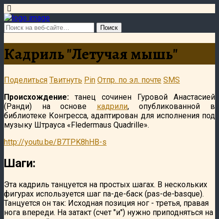
Кадриль "Летучая мышь"
Поделиться
Твитнуть
Pin
Отпр. по эл. почте
SMS
Происхождение:
танец сочинен Гуровой Анастасией
(Ранди) на основе
кадрили
, опубликованной в
библиотеке Конгресса, адаптирован для исполнения под
музыку Штрауса «Fledermaus Quadrille».
http://youtu.be/B7TPK8hHB-s
Шаги:
Эта кадриль танцуется на простых шагах. В нескольких
фигурах используется шаг па-де-баск (pas-de-basque).
Танцуется он так: Исходная позиция ног - третья, правая
нога впереди. На затакт (счет "и") нужно приподняться на