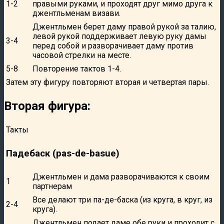
1-2
правыми руками, и проходят друг мимо друга к
джентльменам визави.
Джентльмен берет даму правой рукой за талию,
левой рукой поддерживает левую руку дамы
3-4
перед собой и разворачивает даму против
часовой стрелки на месте.
5-8
Повторение тактов 1-4.
Затем эту фигуру повторяют вторая и четвертая пары.
Вторая фигура:
Такты
Падебаск (pas-de-basue)
Джентльмен и дама разворачиваются к своим
1
партнерам
Все делают три па-де-баска (из круга, в круг, из
2-4
круга).
Джентльмен подает даме обе руки и проходит с