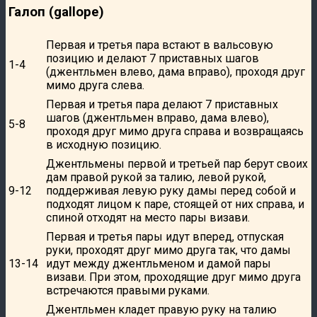
Галоп (gallope)
Первая и третья пара встают в вальсовую
позицию и делают 7 приставных шагов
1-4
(джентльмен влево, дама вправо), проходя друг
мимо друга слева.
Первая и третья пара делают 7 приставных
шагов (джентльмен вправо, дама влево),
5-8
проходя друг мимо друга справа и возвращаясь
в исходную позицию.
Джентльмены первой и третьей пар берут своих
дам правой рукой за талию, левой рукой,
9-12
поддерживая левую руку дамы перед собой и
подходят лицом к паре, стоящей от них справа, и
спиной отходят на место пары визави.
Первая и третья пары идут вперед, отпуская
руки, проходят друг мимо друга так, что дамы
13-14
идут между джентльменом и дамой пары
визави. При этом, проходящие друг мимо друга
встречаются правыми руками.
Джентльмен кладет правую руку на талию