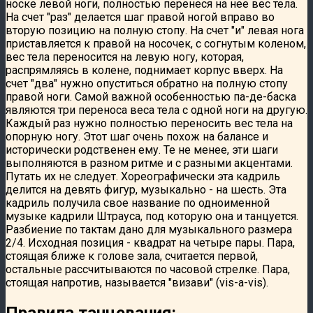
носке левой ноги, полностью перенеся на нее вес тела.
На счет "раз" делается шаг правой ногой вправо во
вторую позицию на полную стопу. На счет "и" левая нога
приставляется к правой на носочек, с согнутым коленом,
вес тела переносится на левую ногу, которая,
распрямляясь в колене, поднимает корпус вверх. На
счет "два" нужно опуститься обратно на полную стопу
правой ноги. Самой важной особенностью па-де-баска
являются три переноса веса тела с одной ноги на другую.
Каждый раз нужно полностью переносить вес тела на
опорную ногу. Этот шаг очень похож на балансе и
исторически родственен ему. Те не менее, эти шаги
выполняются в разном ритме и с разными акцентами.
Путать их не следует. Хореографически эта кадриль
делится на девять фигур, музыкально - на шесть. Эта
кадриль получила свое название по одноименной
музыке кадрили Штрауса, под которую она и танцуется.
Разбиение по тактам дано для музыкального размера
2/4. Исходная позиция - квадрат на четыре пары. Пара,
стоящая ближе к голове зала, считается первой,
остальные рассчитываются по часовой стрелке. Пара,
стоящая напротив, называется "визави" (vis-а-vis).
Правила танцевания: