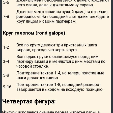
Джентльмен поворачивается к даме, стоящей от
5-6
него слева, дама к джентльмену справа.
Джентльмен кланяется чужой даме, та отвечает
7-8
реверансом. На последний счет дамы выходят в
круг лицом к своим партнерам.
Круг галопом (rond galope)
Все по кругу делают три приставных шага
1-2
вправо, проходя четверть круга.
Все подают руки оказавшемуся перед ним
3-4
партнеру визави и меняются с ним местами по
часовой стрелке.
Повторение тактов 1-4, но теперь приставные
5-8
шаги делаются влево.
Повторение тактов 1-8, последний разворот
9-16
завершается выходом на исходную позицию.
Четвертая фигура:
(фигуру исполняют сначала первая и третья пары, а