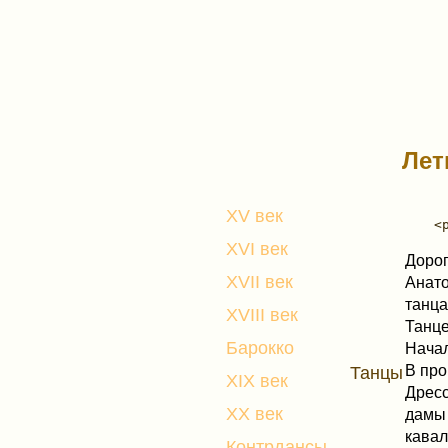
Лет
XV век
XVI век
Дорог
XVII век
Анато
танца
XVIII век
Танце
Барокко
Начал
В про
Танцы
XIX век
Дресс
XX век
дамы 
кавал
Контрдансы