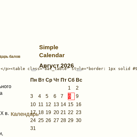
Simple
Calendar
ндарь балов
Август
2026
Пн
Вт
Ср
Чт
Пт
Сб
Вс
ьного
1
2
а
3
4
5
6
7
8
9
10
11
12
13
14
15
16
17
18
19
20
21
22
23
X в.
Календарь
24
25
26
27
28
29
30
31
и,