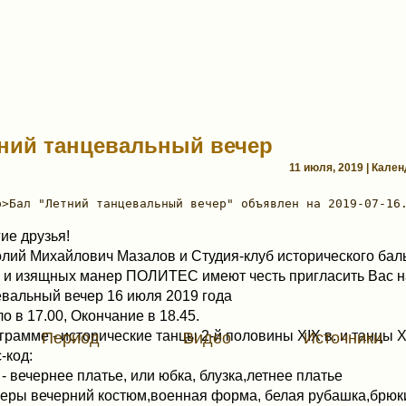
ний танцевальный вечер
11 июля, 2019 | Кале
ие друзья!
лий Михайлович Мазалов и Студия-клуб исторического бал
 и изящных манер ПОЛИТЕС имеют честь пригласить Вас н
вальный вечер 16 июля 2019 года
о в 17.00, Окончание в 18.45.
грамме - исторические танцы 2-й половины XIX в. и танцы X
Период
Видео
Источники
-код:
- вечернее платье, или юбка, блузка,летнее платье
еры вечерний костюм,военная форма, белая рубашка,брюк