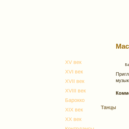
Мас
XV век
XVI век
Пригл
музык
XVII век
XVIII век
Комм
Барокко
Танцы
XIX век
XX век
Контрдансы