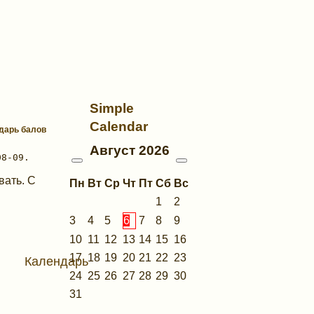
Simple
Calendar
ндарь балов
Август
2026
вать. С
Пн
Вт
Ср
Чт
Пт
Сб
Вс
1
2
3
4
5
6
7
8
9
10
11
12
13
14
15
16
17
18
19
20
21
22
23
Календарь
24
25
26
27
28
29
30
31