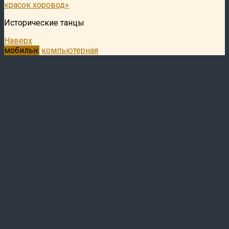
красок хоровод»
Исторические танцы
Наверх
мобильн.
компьютерная