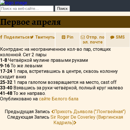
Первое апреля
Поделиться
Твитнуть
Pin
Отпр. по
SMS
эл. почте
Контрданс на неограниченное кол-во пар, стоящих
колонной. Сет 2 пары
1-8
Четвёркой мулине правыми руками
9-16
То же левыми
17-24
1 пара, встретившись в центре, сквозь колонну
сходит вниз
25-32
1 пара галопом возвращается на место, cast off
33-40
Взявшись за руки четвёркой, полный круг налево
41-48
То же направо.
Опубликовано на
сайте Белого бала
Предыдущая Запись
Прихоть Дьявола ("лонгвейная")
Следующая Запись
Sir Roger De Coverley (Виргинская
Кадриль)