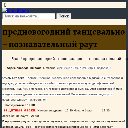
предновогодний танцевально
– познавательный раут
Адрес проведения бала
: г. Москва,
Лужнецкая наб. д.2/4, стр.4, подъезд 2
Стиль
арт
-
деко
– легкое, изящное, эклектичное направление в дизайне интерьеров и
одежды, успешно объединяет в себе отпечатки различных культур: африканской
экзотики, индийских мотивов, египетского искусства и ампира. Этот экзотический микс
предназначен удивлять и вызывать восхищение! Он исключительно подходит к
предновогоднему настроению!
Съезд гостей в 16.00
защитные маски.
Начало экскурсии 16.30
Начало бала 17.30
Завершение раута 21.00
В программе раута:
- экскурсия по музею
- два танцевальных отделения,
- музыкальный
антракт, шампанское.
- фотосессия в прекрасных интерьерах (с нами работает