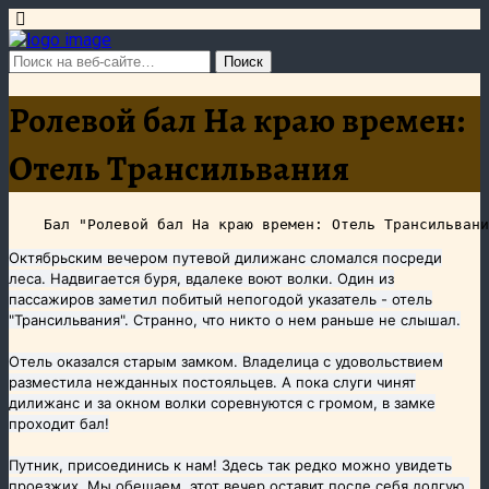
Ролевой бал На краю времен:
Отель Трансильвания
Октябрьским вечером путевой дилижанс сломался посреди
леса. Надвигается буря, вдалеке воют волки. Один из
пассажиров заметил побитый непогодой указатель - отель
"Трансильвания". Странно, что никто о нем раньше не слышал.
Отель оказался старым замком. Владелица с удовольствием
разместила нежданных постояльцев. А пока слуги чинят
дилижанс и за окном волки соревнуются с громом, в замке
проходит бал!
Путник, присоединись к нам! Здесь так редко можно увидеть
проезжих. Мы обещаем, этот вечер оставит после себя долгую,