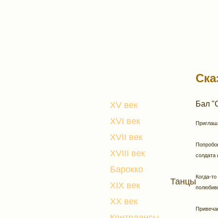
Ска
Бал "
XV век
XVI век
Приглаша
XVII век
Попробов
XVIII век
солдата 
Барокко
Когда-то
Танцы
XIX век
полюбив
XX век
Привечаю
Контрдансы