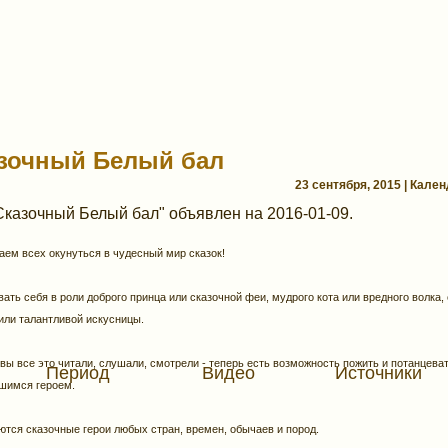
зочный Белый бал
23 сентября, 2015 | Кале
Сказочный Белый бал" объявлен на 2016-01-09.
ем всех окунуться в чудесный мир сказок!
ать себя в роли доброго принца или сказочной феи, мудрого кота или вредного волка,
или талантливой искусницы.
 вы все это читали, слушали, смотрели - теперь есть возможность пожить и потанцева
Период
Видео
Источники
шимся героем.
тся сказочные герои любых стран, времен, обычаев и пород.