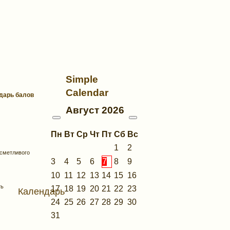
Simple
Calendar
ндарь балов
Август
2026
Пн
Вт
Ср
Чт
Пт
Сб
Вс
1
2
 сметливого
3
4
5
6
7
8
9
10
11
12
13
14
15
16
ть
17
18
19
20
21
22
23
Календарь
24
25
26
27
28
29
30
31