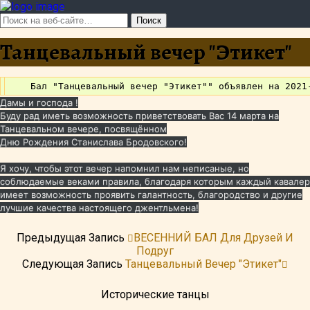
Танцевальный вечер "Этикет"
Дамы и господа !
Буду рад иметь возможность приветствовать Вас 14 марта на
Танцевальном вечере, посвящённом
Дню Рождения Станислава Бродовского!
Я хочу, чтобы этот вечер напомнил нам неписаные, но
соблюдаемые веками правила, благодаря которым каждый кавалер
имеет возможность проявить галантность, благородство и другие
лучшие качества настоящего джентльмена!
Предыдущая Запись
ВЕСЕННИЙ БАЛ Для Друзей И
Подруг
Следующая Запись
Танцевальный Вечер "Этикет"
Исторические танцы