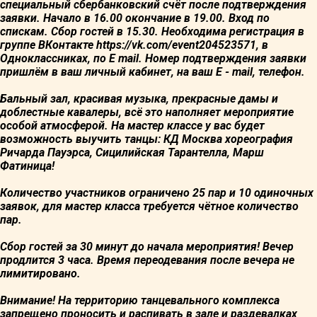
специальный сбербанковский счёт после подтверждения
заявки. Начало в 16.00 окончание в 19.00. Вход по
спискам. Сбор гостей в 15.30. Необходима регистрация в
группе ВКонтакте https://vk.com/event204523571, в
Одноклассниках, по E mail. Номер подтверждения заявки
пришлём в ваш личный кабинет, на ваш E - mail, телефон.
Бальный зал, красивая музыка, прекрасные дамы и
доблестные кавалеры, всё это наполняет мероприятие
особой атмосферой. На мастер классе у вас будет
возможность выучить танцы: КД Москва хореография
Ричарда Пауэрса, Сицилийская Тарантелла, Марш
Фатиница!
Количество участников ограничено 25 пар и 10 одиночных
заявок, для мастер класса требуется чётное количество
пар.
Сбор гостей за 30 минут до начала мероприятия! Вечер
продлится 3 часа. Время переодевания после вечера не
лимитировано.
Внимание! На территорию танцевального комплекса
запрещено проносить и распивать в зале и раздевалках