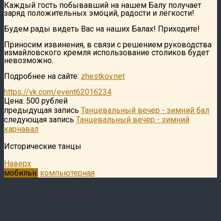
Каждый гость побывавший на нашем Балу получает
заряд положительных эмоций, радости и лёгкости!
Будем рады видеть Вас на наших Балах! Приходите!
Приносим извинения, в связи с решением руководства
измайловского кремля использование столиков будет
невозможно.
Подробнее на сайте:
zhestkov.net
https://vk.com/event62016234
Цена: 500 рублей
предыдущая запись
Танцевальный вечер - зимний бал
следующая запись
Танцевальный вечер - зимний
карнавал
Исторические танцы
Наверх
мобильн.
компьютерная