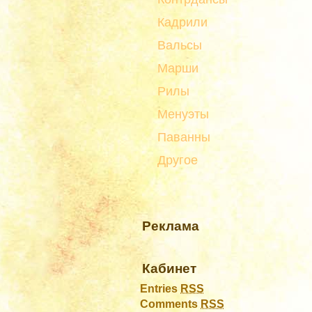
Кадрили
Вальсы
Марши
Рилы
Менуэты
Паванны
Другое
Реклама
Кабинет
Entries
RSS
Comments
RSS