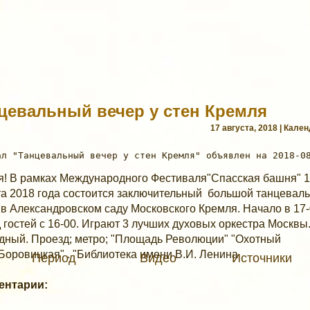
цевальный вечер у стен Кремля
17 августа, 2018 | Кале
я! В рамках Международного Фестиваля"Спасская башня" 
та 2018 года состоится заключительный большой танцевал
 в Александровском саду Московского Кремля. Начало в 17-
 гостей с 16-00. Играют 3 лучших духовых оркестра Москвы
дный. Проезд; метро; "Площадь Революции" "Охотный
"Боровицкая" . "Библиотека имени В.И. Ленина
Период
Видео
Источники
ентарии: