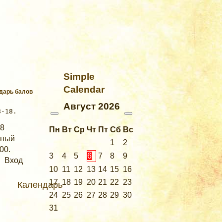
Simple
Calendar
ндарь балов
Август
2026
18
Пн
Вт
Ср
Чт
Пт
Сб
Вс
ьный
1
2
00.
3
4
5
6
7
8
9
. Вход
10
11
12
13
14
15
16
17
18
19
20
21
22
23
Календарь
24
25
26
27
28
29
30
31