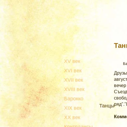
Тан
XV век
XVI век
Друзь
авгус
XVII век
вечер
XVIII век
Съезд
свобо
Барокко
ряд".
Танцы
XIX век
Комм
XX век
Контрдансы